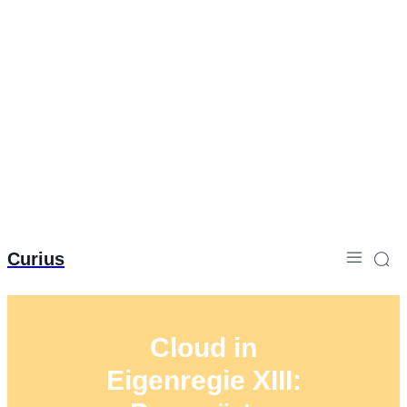
Curius
Cloud in
Eigenregie XIII: