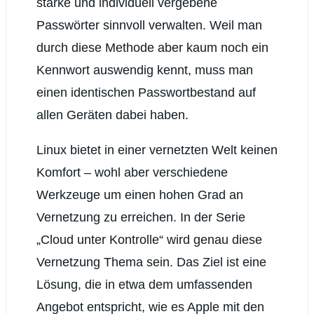
starke und individuell vergebene
Cloud verwalten
Cloud in Eigenregie V: Integration in
Passwörter sinnvoll verwalten. Weil man
GNOME
Cloud in Eigenregie VI: Kontakte
durch diese Methode aber kaum noch ein
synchronisieren
Kennwort auswendig kennt, muss man
Cloud in Eigenregie VII: Kalender und
Aufgaben verwalten
einen identischen Passwortbestand auf
Cloud in Eigenregie VIII: RSS Feeds
lesen und synchronisieren
allen Geräten dabei haben.
Cloud in Eigenregie IX: Baustelle
Podcasts
Linux bietet in einer vernetzten Welt keinen
Cloud in Eigenregie X: Notizen
Cloud in Eigenregie XI: Gedanken zu
Komfort – wohl aber verschiedene
E-Mails
Cloud in Eigenregie XII: Messenger
Werkzeuge um einen hohen Grad an
Nachrichten
Vernetzung zu erreichen. In der Serie
Cloud in Eigenregie XIII: Passwörter
synchronisieren
„Cloud unter Kontrolle“ wird genau diese
Cloud in Eigenregie XIV:
Browserverlauf und Favoriten
Vernetzung Thema sein. Das Ziel ist eine
synchronisieren
Lösung, die in etwa dem umfassenden
Cloud in Eigenregie XV:
Zusammenfassung
Angebot entspricht, wie es Apple mit den