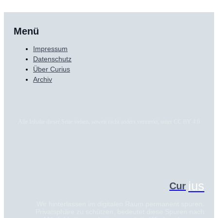
Menü
Impressum
Datenschutz
Über Curius
Archiv
Alle Inhalte dieser Seite stehen, soweit nicht anders vermerkt, unter CC BY 4.0
ius
Cur
Wir hinterlassen im digitalen Raum permanent spuren.
Privatsphäre zu schützen, bedeutet diese Spuren nach