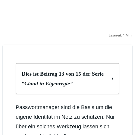
Lesezeit:
1
Min.
Dies ist Beitrag 13 von 15 der Serie
“Cloud in Eigenregie”
Cloud in Eigenregie I: Vorbemerkungen
Passwortmanager sind die Basis um die
Cloud in Eigenregie II: Basis für
Nextcloud wählen
eigene Identität im Netz zu schützen. Nur
Cloud in Eigenregie III: Nextcloud
einrichten
über ein solches Werkzeug lassen sich
Cloud in Eigenregie IV: Dateien über die