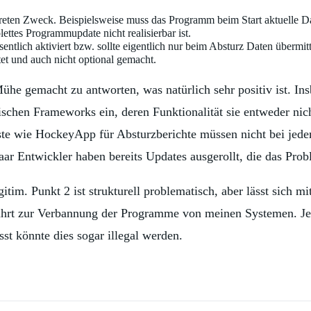
ten Zweck. Beispielsweise muss das Programm beim Start aktuelle Dat
ettes Programmupdate nicht realisierbar ist.
ntlich aktiviert bzw. sollte eigentlich nur beim Absturz Daten übermitt
tet und auch nicht optional gemacht.
Mühe gemacht zu antworten, was natürlich sehr positiv ist. Ins
ischen Frameworks ein, deren Funktionalität sie entweder nich
ste wie HockeyApp für Absturzberichte müssen nicht bei jede
ar Entwickler haben bereits Updates ausgerollt, die das Prob
gitim. Punkt 2 ist strukturell problematisch, aber lässt sich 
d führt zur Verbannung der Programme von meinen Systemen. 
st könnte dies sogar illegal werden.