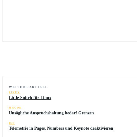
WEITERE ARTIKEL
LINUX
Little Snitch für Linux
MACOS
Unsägliche Anspruchshaltung bedarf Grenzen
IOS
Telemetrie in Pages, Numbers und Keynote deaktivieren