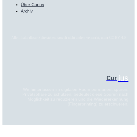
Über Curius
Archiv
Alle Inhalte dieser Seite stehen, soweit nicht anders vermerkt, unter CC BY 4.0
ius
Cur
Wir hinterlassen im digitalen Raum permanent spuren.
Privatsphäre zu schützen, bedeutet diese Spuren nach
Möglichkeit zu reduzieren und die Wiedererkennung
(Fingerprinting) zu erschweren.