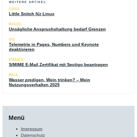
WEITERE ARTIKEL
LINUX
Little Snitch für Linux
MACOS
Unsägliche Anspruchshaltung bedarf Grenzen
IOS
Telemetrie in Pages, Numbers und Keynote
deaktivieren
DIENSTE
S/MIME E-Mail Zertifikat mit Sectigo beantragen
META
Wasser predigen, Wein trinken? – Mein
Nutzungsverhalten 2025
Menü
Impressum
Datenschutz