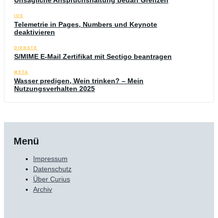
Unsägliche Anspruchshaltung bedarf Grenzen
IOS
Telemetrie in Pages, Numbers und Keynote
deaktivieren
DIENSTE
S/MIME E-Mail Zertifikat mit Sectigo beantragen
META
Wasser predigen, Wein trinken? – Mein
Nutzungsverhalten 2025
Menü
Impressum
Datenschutz
Über Curius
Archiv