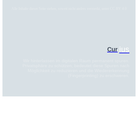
Alle Inhalte dieser Seite stehen, soweit nicht anders vermerkt, unter CC BY 4.0
ius
Cur
Wir hinterlassen im digitalen Raum permanent spuren.
Privatsphäre zu schützen, bedeutet diese Spuren nach
Möglichkeit zu reduzieren und die Wiedererkennung
(Fingerprinting) zu erschweren.