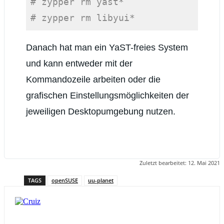
# zypper rm yast*
# zypper rm libyui*
Code-Sprache:
PHP
(
php
)
Danach hat man ein YaST-freies System
und kann entweder mit der
Kommandozeile arbeiten oder die
grafischen Einstellungsmöglichkeiten der
jeweiligen Desktopumgebung nutzen.
Zuletzt bearbeitet:
12. Mai 2021
TAGS
openSUSE
uu-planet