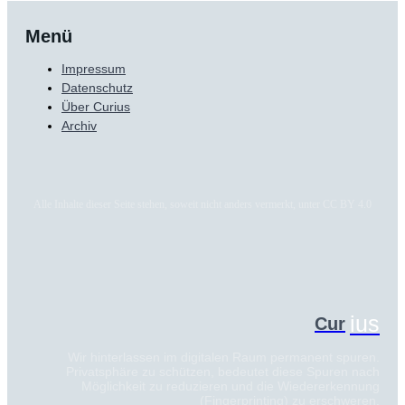
Menü
Impressum
Datenschutz
Über Curius
Archiv
Alle Inhalte dieser Seite stehen, soweit nicht anders vermerkt, unter CC BY 4.0
ius
Cur
Wir hinterlassen im digitalen Raum permanent spuren.
Privatsphäre zu schützen, bedeutet diese Spuren nach
Möglichkeit zu reduzieren und die Wiedererkennung
(Fingerprinting) zu erschweren.