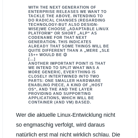
WITH THE NEXT GENERATION OF
ENTERPRISE RELEASES WE WANT TO
TACKLE THE ABOVE. INTENDING TO
DO RADICAL CHANGES (REGARDING
TECHNOLOGY-BUT ALSO DESIGN-
WISE)WE CHOOSE „ADAPTABLE LINUX
PLATFORM“ OR SHORT „ALP“ AS
CODENAME FOR THAT NEXT
GENERATION. THIS INDICATES
ALREADY THAT SOME THINGS WILL BE
QUITE DIFFERENT THAN A „MERE „SLE
15++ WOULD BE 😉
[…]
ANOTHER IMPORTANT POINT IS THAT
WE INTEND TO SPLIT WHAT WAS A
MORE GENERIC, EVERYTHING IS
CLOSELY INTERTWINED INTO TWO
PARTS: ONE SMALLER HARDWARE
ENABLING PIECE, A KIND OF „HOST
OS“, AND THE AND THE LAYER
PROVIDING AND SUPPORTING
APPLICATIONS, WHICH WILL BE
CONTAINER (AND VM) BASED.
Wer die aktuelle Linux-Entwicklung nicht
so engmaschig verfolgt, wird daraus
natürlich erst mal nicht wirklich schlau. Die