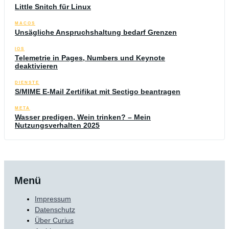
Little Snitch für Linux
MACOS
Unsägliche Anspruchshaltung bedarf Grenzen
IOS
Telemetrie in Pages, Numbers und Keynote
deaktivieren
DIENSTE
S/MIME E-Mail Zertifikat mit Sectigo beantragen
META
Wasser predigen, Wein trinken? – Mein
Nutzungsverhalten 2025
Menü
Impressum
Datenschutz
Über Curius