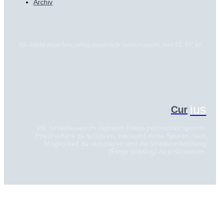
Archiv
Alle Inhalte dieser Seite stehen, soweit nicht anders vermerkt, unter CC BY 4.0
ius
Cur
Wir hinterlassen im digitalen Raum permanent spuren.
Privatsphäre zu schützen, bedeutet diese Spuren nach
Möglichkeit zu reduzieren und die Wiedererkennung
(Fingerprinting) zu erschweren.