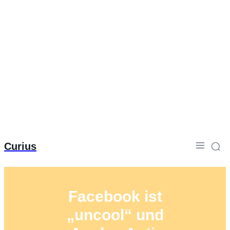
Curius
Facebook ist
„uncool“ und