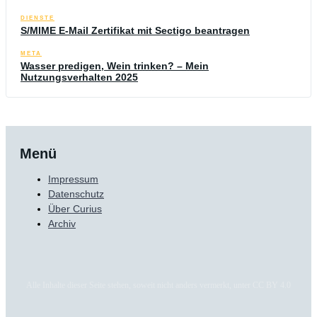
DIENSTE
S/MIME E-Mail Zertifikat mit Sectigo beantragen
META
Wasser predigen, Wein trinken? – Mein
Nutzungsverhalten 2025
Menü
Impressum
Datenschutz
Über Curius
Archiv
Alle Inhalte dieser Seite stehen, soweit nicht anders vermerkt, unter CC BY 4.0