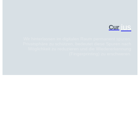
ius
Cur
Wir hinterlassen im digitalen Raum permanent spuren.
Privatsphäre zu schützen, bedeutet diese Spuren nach
Möglichkeit zu reduzieren und die Wiedererkennung
(Fingerprinting) zu erschweren.