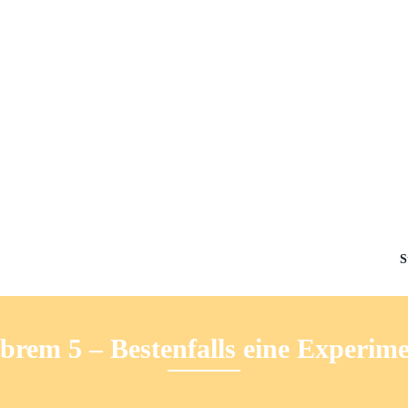
S
brem 5 – Bestenfalls eine Experime