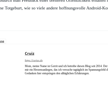
wodurch man Feedback einer breiteren Öffentlichkeit erhalten
ine Totgeburt, wie so viele andere hoffnungsvolle Android-Ko
one
Cruiz
https://curius.de
Moin, meine Name ist Gerrit und ich betreibe diesen Blog seit 2014. Der 
mir ein Herzensanliegen, das ich versuche tagtäglich im Spannungsfeld 
Gedanken hier entspringen den alltäglichen Erfahrungen.