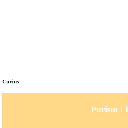
Curius
Purism Li