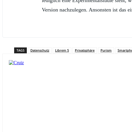
lediglich eine Experimentalstudie sieht, 
Version nachzulegen. Ansonsten ist das e
TAGS
Datenschutz
Librem 5
Privatsphäre
Purism
Smartph