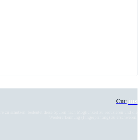
ius
Cur
re zu schützen, bedeutet diese Spuren nach Möglichkeit zu reduzieren und die
Wiedererkennung (Fingerprinting) zu erschweren.