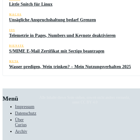
Little Snitch für Linux
MACOS
Unsägliche Anspruchshaltung bedarf Grenzen
IOS
Telemetrie in Pages, Numbers und Keynote deaktivieren
DIENSTE
S/MIME E-Mail Zertifikat mit Sectigo beantragen
META
Wasser predigen, Wein trinken? – Mein Nutzungsverhalten 2025
Menü
Alle Inhalte dieser Seite stehen, soweit nicht anders vermerkt,
unter CC BY 4.0
Impressum
Datenschutz
Über
Curius
Archiv