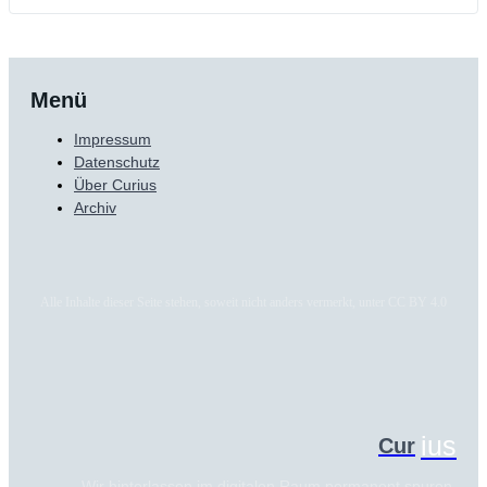
Menü
Impressum
Datenschutz
Über Curius
Archiv
Alle Inhalte dieser Seite stehen, soweit nicht anders vermerkt, unter CC BY 4.0
ius
Cur
Wir hinterlassen im digitalen Raum permanent spuren.