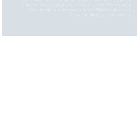
Privatsphäre zu schützen, bedeutet diese Spuren nach
Möglichkeit zu reduzieren und die Wiedererkennung
(Fingerprinting) zu erschweren.