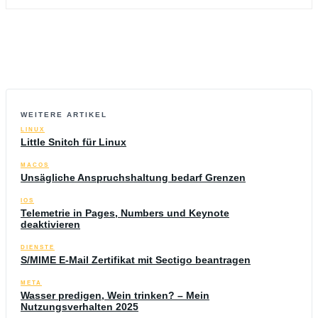
WEITERE ARTIKEL
LINUX
Little Snitch für Linux
MACOS
Unsägliche Anspruchshaltung bedarf Grenzen
IOS
Telemetrie in Pages, Numbers und Keynote
deaktivieren
DIENSTE
S/MIME E-Mail Zertifikat mit Sectigo beantragen
META
Wasser predigen, Wein trinken? – Mein
Nutzungsverhalten 2025