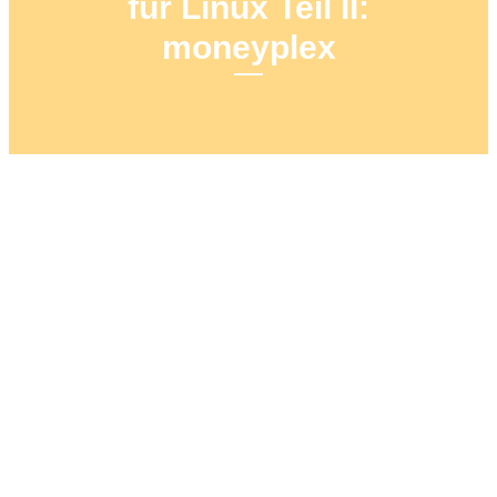
für Linux Teil II:
moneyplex
20. DEZEMBER 2020