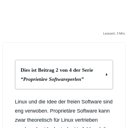
Lesezeit:
3
Min.
Dies ist Beitrag 2 von 4 der Serie
“Proprietäre Softwareperlen”
Proprietäre Softwareperlen für Linux Teil
Linux und die Idee der freien Software sind
I: SoftMaker Office
Proprietäre Softwareperlen für Linux
eng verwoben. Proprietäre Software kann
Teil II: moneyplex
Proprietäre Softwareperlen für Linux Teil
zwar theoretisch für Linux vertrieben
III: Master PDF Editor