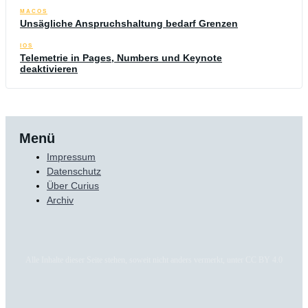
MACOS
Unsägliche Anspruchshaltung bedarf Grenzen
IOS
Telemetrie in Pages, Numbers und Keynote
deaktivieren
Menü
Impressum
Datenschutz
Über Curius
Archiv
Alle Inhalte dieser Seite stehen, soweit nicht anders vermerkt, unter CC BY 4.0