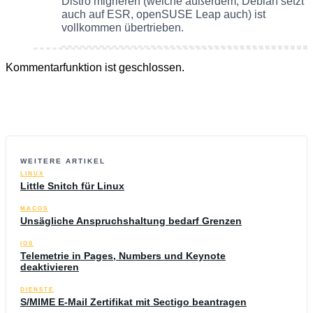
Distro migrieren (welche außerdem, Debian setzt
auch auf ESR, openSUSE Leap auch) ist
vollkommen übertrieben.
Kommentarfunktion ist geschlossen.
WEITERE ARTIKEL
LINUX
Little Snitch für Linux
MACOS
Unsägliche Anspruchshaltung bedarf Grenzen
IOS
Telemetrie in Pages, Numbers und Keynote
deaktivieren
DIENSTE
S/MIME E-Mail Zertifikat mit Sectigo beantragen