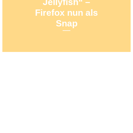
Jellyfish“ –
Firefox nun als
Snap
10. APRIL 2022