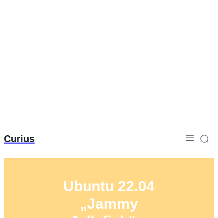
Curius
Ubuntu 22.04
„Jammy