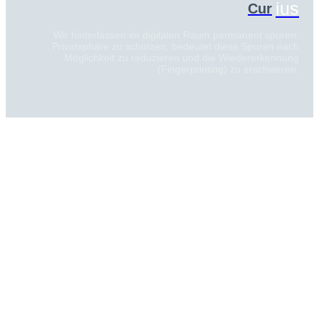
ius
Cur
Wir hinterlassen im digitalen Raum permanent spuren.
Privatsphäre zu schützen, bedeutet diese Spuren nach
Möglichkeit zu reduzieren und die Wiedererkennung
(Fingerprinting) zu erschweren.