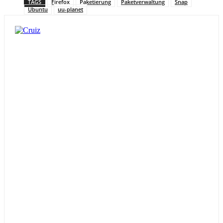
TAGS
Firefox
Paketierung
Paketverwaltung
Snap
Ubuntu
uu-planet