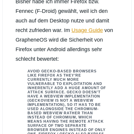
Bisher habe ich immer Firefox bzw.
Fennec (F-Droid) gewählt, weil ich den
auch auf dem Desktop nutze und damit
recht zufrieden war. Im
Usage Guide
von
GrapheneOS wird die Sicherheit von
Firefox unter Android allerdings sehr
schlecht bewertet:
AVOID GECKO-BASED BROWSERS
LIKE FIREFOX AS THEY’RE
CURRENTLY MUCH MORE
VULNERABLE TO EXPLOITATION AND
INHERENTLY ADD A HUGE AMOUNT OF
ATTACK SURFACE. GECKO DOESN’T
HAVE A WEBVIEW IMPLEMENTATION
(GECKOVIEW IS NOT A WEBVIEW
IMPLEMENTATION), SO IT HAS TO BE
USED ALONGSIDE THE CHROMIUM-
BASED WEBVIEW RATHER THAN
INSTEAD OF CHROMIUM, WHICH
MEANS HAVING THE REMOTE ATTACK
SURFACE OF TWO SEPARATE
BROWSER ENGINES INSTEAD OF ONLY