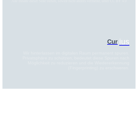
Alle Inhalte dieser Seite stehen, soweit nicht anders vermerkt, unter CC BY 4.0
ius
Cur
Wir hinterlassen im digitalen Raum permanent spuren.
Privatsphäre zu schützen, bedeutet diese Spuren nach
Möglichkeit zu reduzieren und die Wiedererkennung
(Fingerprinting) zu erschweren.