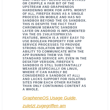
ONE. FIREFOX / GECKO ALSO BYPASS
OR CRIPPLE A FAIR BIT OF THE
UPSTREAM AND GRAPHENEOS
HARDENING WORK FOR APPS. WORST
OF ALL, FIREFOX RUNS AS A SINGLE
PROCESS ON MOBILE AND HAS NO
SANDBOX BEYOND THE OS SANDBOX.
THIS IS DESPITE THE FACT THAT
CHROMIUM SEMANTIC SANDBOX
LAYER ON ANDROID IS IMPLEMENTED
VIA THE OS
ISOLATEDPROCESS
FEATURE, WHICH IS A VERY EASY TO
USE BOOLEAN PROPERTY FOR APP
SERVICE PROCESSES TO PROVIDE
STRONG ISOLATION WITH ONLY THE
ABILITY TO COMMUNICATE WITH THE
APP RUNNING THEM VIA THE
STANDARD SERVICE API. EVEN IN THE
DESKTOP VERSION, FIREFOX’S
SANDBOX IS STILL SUBSTANTIALLY
WEAKER (ESPECIALLY ON LINUX,
WHERE IT CAN HARDLY BE
CONSIDERED A SANDBOX AT ALL)
AND LACKS SUPPORT FOR ISOLATING
SITES FROM EACH OTHER RATHER
THAN ONLY CONTAINING CONTENT AS
A WHOLE.
GrapheneOS Usage Guide,
zuletzt zugegriffen am