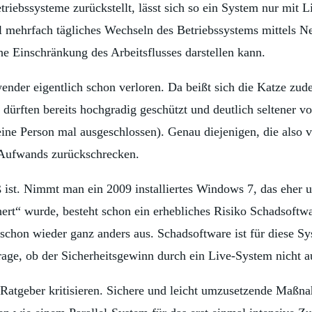
riebssysteme zurückstellt, lässt sich so ein System nur mit 
 mehrfach tägliches Wechseln des Betriebssystems mittels Ne
he Einschränkung des Arbeitsflusses darstellen kann.
der eigentlich schon verloren. Da beißt sich die Katze zud
ürften bereits hochgradig geschützt und deutlich seltener vo
ine Person mal ausgeschlossen). Genau diejenigen, die also 
 Aufwands zurückschrecken.
 ist. Nimmt man ein 2009 installiertes Windows 7, das eher 
ert“ wurde, besteht schon ein erhebliches Risiko Schadsoftw
chon wieder ganz anders aus. Schadsoftware ist für diese Sys
ge, ob der Sicherheitsgewinn durch ein Live-System nicht auc
atgeber kritisieren. Sichere und leicht umzusetzende Maßn