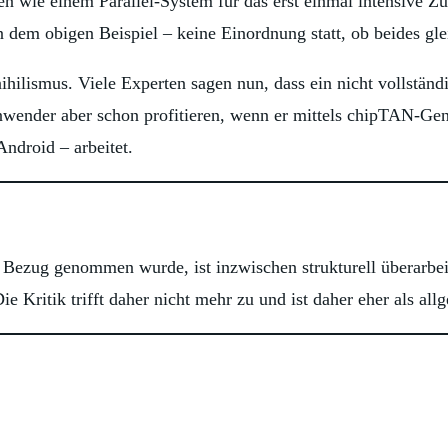
n wie einem Parallel-System für das erst einmal intensive 
in dem obigen Beispiel – keine Einordnung statt, ob beides gl
ilismus. Viele Experten sagen nun, dass ein nicht vollstän
anwender aber schon profitieren, wenn er mittels chipTAN-G
ndroid – arbeitet.
gs Bezug genommen wurde, ist inzwischen strukturell überarb
ie Kritik trifft daher nicht mehr zu und ist daher eher als a