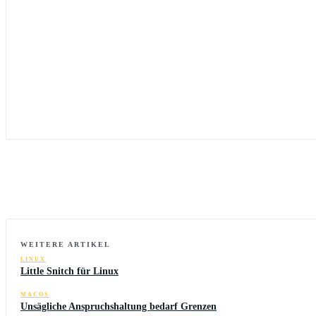
WEITERE ARTIKEL
LINUX
Little Snitch für Linux
MACOS
Unsägliche Anspruchshaltung bedarf Grenzen