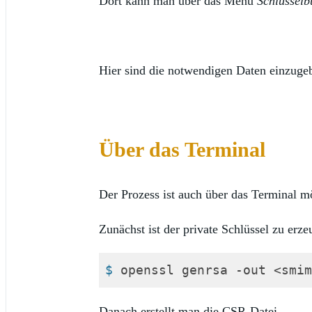
Dort kann man über das Menü
Schlüsselbu
Hier sind die notwendigen Daten einzuge
Über das Terminal
Der Prozess ist auch über das Terminal m
Zunächst ist der private Schlüssel zu erze
$
 openssl genrsa -out <smim
Code-Sprache:
Shell Session
(
shell
Danach erstellt man die CSR-Datei