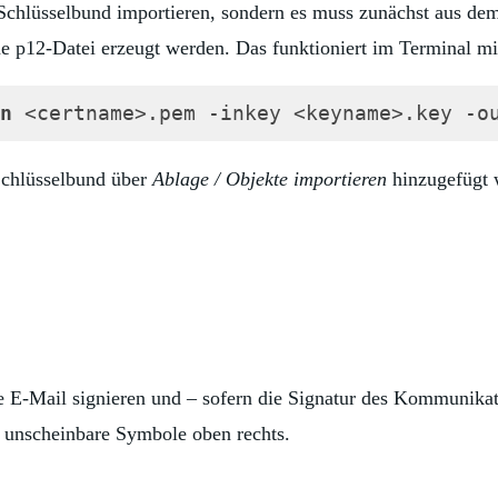
n Schlüsselbund importieren, sondern es muss zunächst aus de
ine p12-Datei erzeugt werden. Das funktioniert im Terminal m
n
 <certname>.pem -inkey <keyname>.key -o
)
Schlüsselbund über
Ablage / Objekte importieren
hinzugefügt 
de E-Mail signieren und – sofern die Signatur des Kommunikat
i unscheinbare Symbole oben rechts.