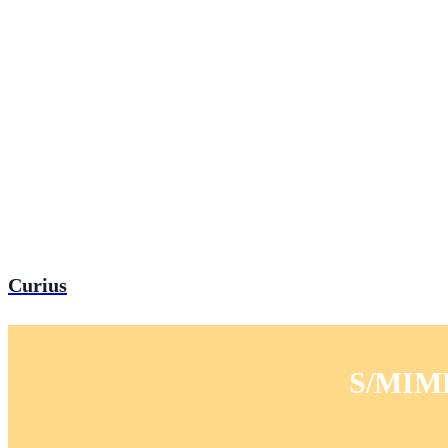
Curius
S/MIME 