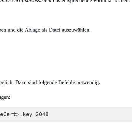
nd / Zertifikatsassistent
das entsprechende Formular öffnen.
ben und die Ablage als Datei auszuwählen.
öglich. Dazu sind folgende Befehle notwendig.
ugen:
eCert>.key 2048
)