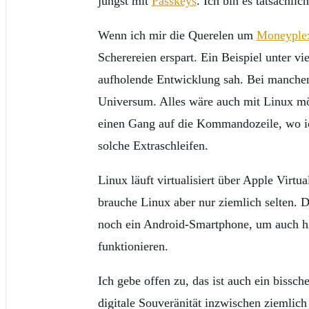
jüngst mit
Passkeys
. Ich bin es tatsächli
Wenn ich mir die Querelen um
Moneyple
Scherereien erspart. Ein Beispiel unter 
aufholende Entwicklung sah. Bei manchen 
Universum. Alles wäre auch mit Linux mög
einen Gang auf die Kommandozeile, wo 
solche Extraschleifen.
Linux läuft virtualisiert über Apple Virtu
brauche Linux aber nur ziemlich selten. 
noch ein Android-Smartphone, um auch hie
funktionieren.
Ich gebe offen zu, das ist auch ein biss
digitale Souveränität inzwischen ziemlic