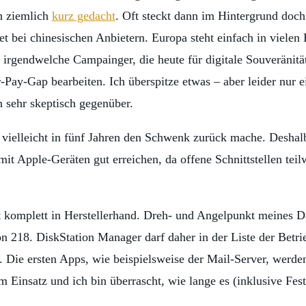
ch ziemlich
kurz gedacht
. Oft steckt dann im Hintergrund doc
bei chinesischen Anbietern. Europa steht einfach in vielen 
h irgendwelche Campainger, die heute für digitale Souveränitä
-Pay-Gap bearbeiten. Ich überspitze etwas – aber leider nur
n sehr skeptisch gegenüber.
vielleicht in fünf Jahren den Schwenk zurück mache. Deshalb 
it Apple-Geräten gut erreichen, da offene Schnittstellen teilw
t komplett in Herstellerhand. Dreh- und Angelpunkt meines D
n 218. DiskStation Manager darf daher in der Liste der Betri
. Die ersten Apps, wie beispielsweise der Mail-Server, werde
 Einsatz und ich bin überrascht, wie lange es (inklusive Festpl