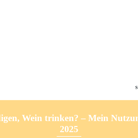
S
igen, Wein trinken? – Mein Nutzu
2025