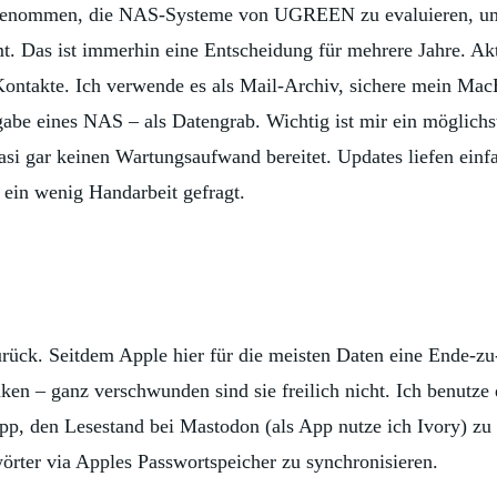
orgenommen, die NAS-Systeme von UGREEN zu evaluieren, um 
s ist immerhin eine Entscheidung für mehrere Jahre. Aktue
ntakte. Ich verwende es als Mail-Archiv, sichere mein Mac
fgabe eines NAS – als Datengrab. Wichtig ist mir ein möglic
asi gar keinen Wartungsaufwand bereitet. Updates liefen einf
ein wenig Handarbeit gefragt.
urück. Seitdem Apple hier für die meisten Daten eine Ende-zu
ken – ganz verschwunden sind sie freilich nicht. Ich benutz
p, den Lesestand bei Mastodon (als App nutze ich Ivory) zu
örter via Apples Passwortspeicher zu synchronisieren.