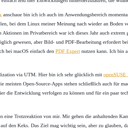
ch einfach leid hier Entwicklungen hinterherzulaufen, die woan
x
anschaue bin ich ich auch im Anwendungsbereich momentan
vielen, bei dem Linux meiner Meinung nach wieder an Boden ve
Aktionen im Privatbereich war ich dieses Jahr auch extrem g
lich gewesen, aber Bild- und PDF-Bearbeitung erfordert bei
ich bei macOS einfach den
PDF Expert
nutzen kann. Ich bin a
alization via UTM. Hier bin ich sehr glücklich mit
openSUSE 
Die meisten Open-Source-Apps stehen schließlich auch für ma
r die Entwicklung verfolgen zu können und für ein paar techn
chen eine Trotzreaktion von mir. Mir gehen die anhaltenden 
h auf den Keks. Das Ziel mag wichtig sein, aber zu glauben, 