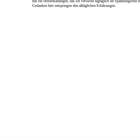
mir ein Herzensanliegen, das ich versuche tagtäglich im Spannungsfeld 
Gedanken hier entspringen den alltäglichen Erfahrungen.