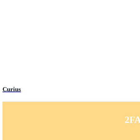
Curius
2FA