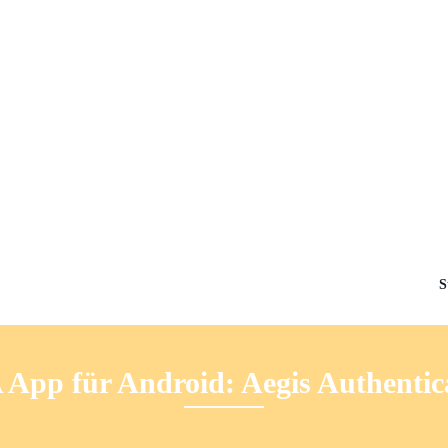
S
 App für Android: Aegis Authentic