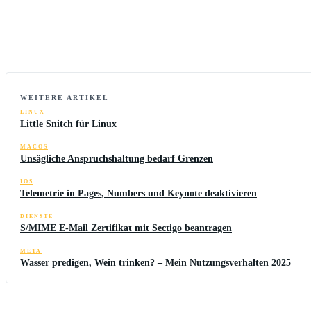
WEITERE ARTIKEL
LINUX
Little Snitch für Linux
MACOS
Unsägliche Anspruchshaltung bedarf Grenzen
IOS
Telemetrie in Pages, Numbers und Keynote deaktivieren
DIENSTE
S/MIME E-Mail Zertifikat mit Sectigo beantragen
META
Wasser predigen, Wein trinken? – Mein Nutzungsverhalten 2025