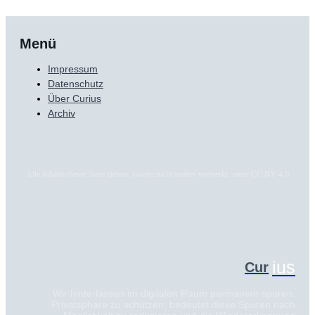
Menü
Impressum
Datenschutz
Über Curius
Archiv
Alle Inhalte dieser Seite stehen, soweit nicht anders vermerkt, unter CC BY 4.0
ius
Cur
Wir hinterlassen im digitalen Raum permanent spuren.
Privatsphäre zu schützen, bedeutet diese Spuren nach