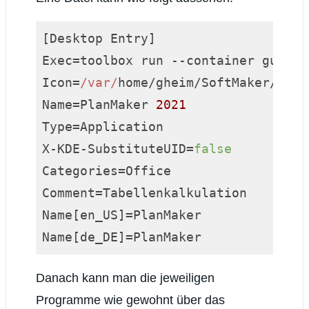
[Desktop Entry]

Exec=toolbox run --container gui-ap
Icon=
/var/
home/gheim/SoftMaker/prl_
Name=PlanMaker 
2021
Type=Application

X-KDE-SubstituteUID=
false
Categories=Office

Comment=Tabellenkalkulation

Name[en_US]=PlanMaker

Name[de_DE]=PlanMaker
Code-Sprache:
JavaScript
(
javascript
)
Danach kann man die jeweiligen
Programme wie gewohnt über das