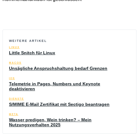
WEITERE ARTIKEL
LINUX
Little Snitch für Linux
MACOS
Unsägliche Anspruchshaltung bedarf Grenzen
IOS
Telemetrie in Pages, Numbers und Keynote
deaktivieren
DIENSTE
S/MIME E-Mail Zertifikat mit Sectigo beantragen
META
Wasser predigen, Wein trinken? – Mein
Nutzungsverhalten 2025