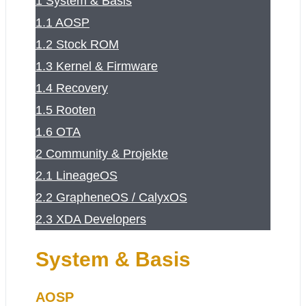
1
System & Basis
1.1
AOSP
1.2
Stock ROM
1.3
Kernel & Firmware
1.4
Recovery
1.5
Rooten
1.6
OTA
2
Community & Projekte
2.1
LineageOS
2.2
GrapheneOS / CalyxOS
2.3
XDA Developers
System & Basis
AOSP