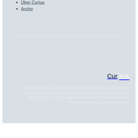
Über Curius
Archiv
Alle Inhalte dieser Seite stehen, soweit nicht anders vermerkt, unter CC BY 4.0
ius
Cur
Wir hinterlassen im digitalen Raum permanent spuren.
Privatsphäre zu schützen, bedeutet diese Spuren nach
Möglichkeit zu reduzieren und die Wiedererkennung
(Fingerprinting) zu erschweren.