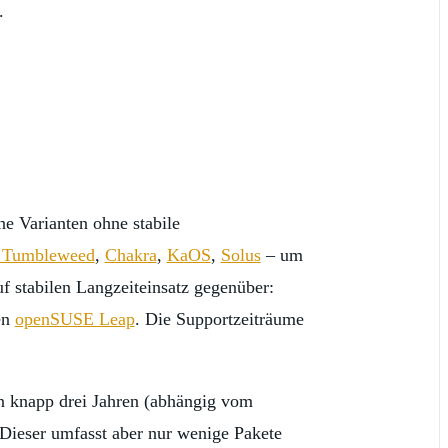
.
ne Varianten ohne stabile
 Tumbleweed
,
Chakra
,
KaOS
,
Solus
– um
f stabilen Langzeiteinsatz gegenüber:
en
openSUSE Leap
. Die Supportzeiträume
on knapp drei Jahren (abhängig vom
 Dieser umfasst aber nur wenige Pakete