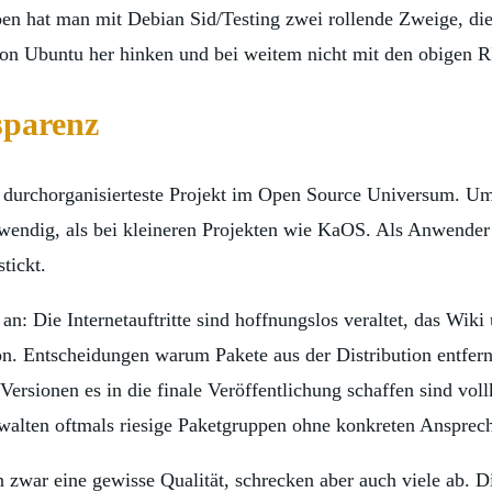
ben hat man mit Debian Sid/Testing zwei rollende Zweige, di
von Ubuntu her hinken und bei weitem nicht mit den obigen R
sparenz
en durchorganisierteste Projekt im Open Source Universum. U
otwendig, als bei kleineren Projekten wie KaOS. Als Anwende
tickt.
n: Die Internetauftritte sind hoffnungslos veraltet, das Wiki 
tion. Entscheidungen warum Pakete aus der Distribution entf
rsionen es in die finale Veröffentlichung schaffen sind vol
walten oftmals riesige Paketgruppen ohne konkreten Ansprech
war eine gewisse Qualität, schrecken aber auch viele ab. Di