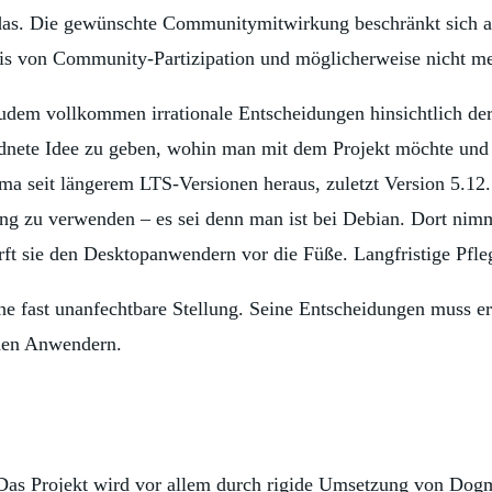
 das. Die gewünschte Communitymitwirkung beschränkt sich 
ndnis von Community-Partizipation und möglicherweise nicht m
udem vollkommen irrationale Entscheidungen hinsichtlich der 
rdnete Idee zu geben, wohin man mit dem Projekt möchte und 
ma seit längerem LTS-Versionen heraus, zuletzt Version 5.12
ung zu verwenden – es sei denn man ist bei Debian. Dort nimm
irft sie den Desktopanwendern vor die Füße. Langfristige Pfl
ne fast unanfechtbare Stellung. Seine Entscheidungen muss er
 den Anwendern.
: Das Projekt wird vor allem durch rigide Umsetzung von Dogm