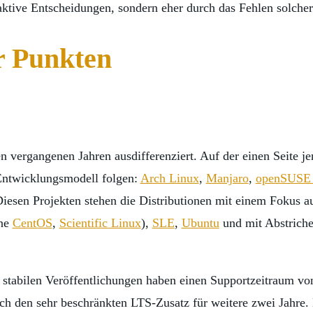
aktive Entscheidungen, sondern eher durch das Fehlen solcher
er Punkten
n vergangenen Jahren ausdifferenziert. Auf der einen Seite je
 Entwicklungsmodell folgen:
Arch Linux
,
Manjaro
,
openSUSE
iesen Projekten stehen die Distributionen mit einem Fokus au
one
CentOS
,
Scientific Linux
),
SLE
,
Ubuntu
und mit Abstrich
e stabilen Veröffentlichungen haben einen Supportzeitraum v
rch den sehr beschränkten LTS-Zusatz für weitere zwei Jahre.