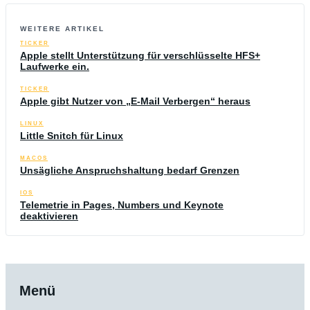
WEITERE ARTIKEL
TICKER
Apple stellt Unterstützung für verschlüsselte HFS+
Laufwerke ein.
TICKER
Apple gibt Nutzer von „E-Mail Verbergen“ heraus
LINUX
Little Snitch für Linux
MACOS
Unsägliche Anspruchshaltung bedarf Grenzen
IOS
Telemetrie in Pages, Numbers und Keynote
deaktivieren
Menü