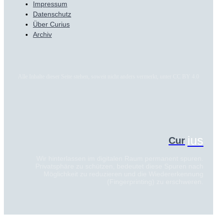
Impressum
Datenschutz
Über Curius
Archiv
Alle Inhalte dieser Seite stehen, soweit nicht anders vermerkt, unter CC BY 4.0
ius
Cur
Wir hinterlassen im digitalen Raum permanent spuren.
Privatsphäre zu schützen, bedeutet diese Spuren nach
Möglichkeit zu reduzieren und die Wiedererkennung
(Fingerprinting) zu erschweren.