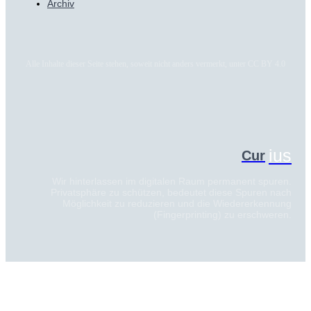
Archiv
Alle Inhalte dieser Seite stehen, soweit nicht anders vermerkt, unter CC BY 4.0
ius
Cur
Wir hinterlassen im digitalen Raum permanent spuren.
Privatsphäre zu schützen, bedeutet diese Spuren nach
Möglichkeit zu reduzieren und die Wiedererkennung
(Fingerprinting) zu erschweren.