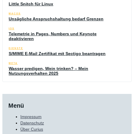
Little Snitch für Linux
MACOS
Unsägliche Anspruchshaltung bedarf Grenzen
IOS
Telemetrie in Pages, Numbers und Keynote
deaktivieren
DIENSTE
S/MIME E-Mail Zertifikat mit Sectigo beantragen
META
Wasser predigen, Wein trinken? – Mein
Nutzungsverhalten 2025
Menü
Impressum
Datenschutz
Über Curius