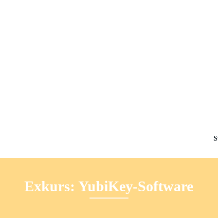
S
Exkurs: YubiKey-Software