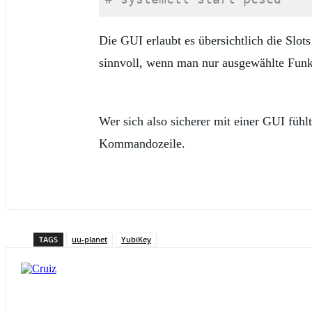
Code-Sprache:
PHP
(
php
)
Die GUI erlaubt es übersichtlich die Slot
sinnvoll, wenn man nur ausgewählte Funk
Wer sich also sicherer mit einer GUI fühlt
Kommandozeile.
TAGS
uu-planet
YubiKey