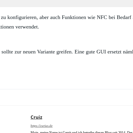
s zu konfigurieren, aber auch Funktionen wie NFC bei Bedarf a
tionen verwendet.
 sollte zur neuen Variante greifen. Eine gute GUI ersetzt näml
Cruiz
https://curius.de
Moin, meine Name ist Gerrit und ich betreibe diesen Blog seit 2014. Der 