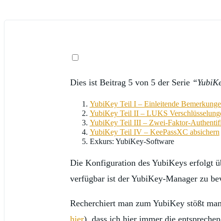
Dies ist Beitrag 5 von 5 der Serie
“YubiK
YubiKey Teil I – Einleitende Bemerkung
YubiKey Teil II – LUKS Verschlüsselung
YubiKey Teil III – Zwei-Faktor-Authentif
YubiKey Teil IV – KeePassXC absichern
Exkurs: YubiKey-Software
Die Konfiguration des YubiKeys erfolgt üb
verfügbar ist der YubiKey-Manager zu be
Recherchiert man zum YubiKey stößt man o
hier
), dass ich hier immer die entsprech