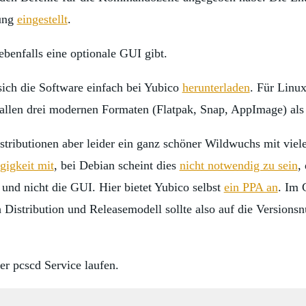
sung
eingestellt
.
benfalls eine optionale GUI gibt.
h die Software einfach bei Yubico
herunterladen
. Für Linu
llen drei modernen Formaten (Flatpak, Snap, AppImage) als 
istributionen aber leider ein ganz schöner Wildwuchs mit vie
gigkeit mit
, bei Debian scheint dies
nicht notwendig zu sein
,
 und nicht die GUI. Hier bietet Yubico selbst
ein PPA an
. Im 
 Distribution und Releasemodell sollte also auf die Version
r pcscd Service laufen.