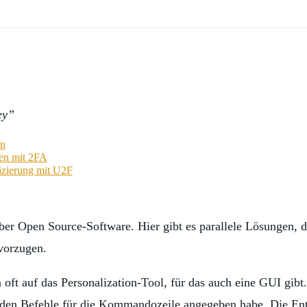
ey”
en
en mit 2FA
izierung mit U2F
er Open Source-Software. Hier gibt es parallele Lösungen, di
vorzugen.
ft auf das Personalization-Tool, für das auch eine GUI gibt
enden Befehle für die Kommandozeile angegeben habe. Die Ent