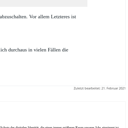
bzuschalten. Vor allem Letzteres ist
ich durchaus in vielen Fällen die
Zuletzt bearbeitet:
21. Februar 2021
Schutz der digitalen Identität, die einen immer größeren Raum unseres Ichs einnimmt ist