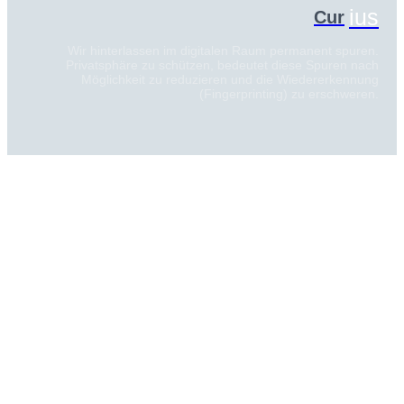
ius
Cur
Wir hinterlassen im digitalen Raum permanent spuren.
Privatsphäre zu schützen, bedeutet diese Spuren nach
Möglichkeit zu reduzieren und die Wiedererkennung
(Fingerprinting) zu erschweren.