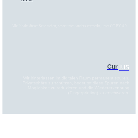
Alle Inhalte dieser Seite stehen, soweit nicht anders vermerkt, unter CC BY 4.0
ius
Cur
Wir hinterlassen im digitalen Raum permanent spuren.
Privatsphäre zu schützen, bedeutet diese Spuren nach
Möglichkeit zu reduzieren und die Wiedererkennung
(Fingerprinting) zu erschweren.