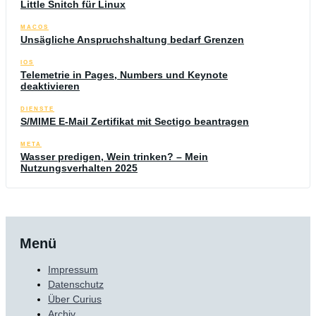
Little Snitch für Linux
MACOS
Unsägliche Anspruchshaltung bedarf Grenzen
IOS
Telemetrie in Pages, Numbers und Keynote
deaktivieren
DIENSTE
S/MIME E-Mail Zertifikat mit Sectigo beantragen
META
Wasser predigen, Wein trinken? – Mein
Nutzungsverhalten 2025
Menü
Impressum
Datenschutz
Über Curius
Archiv