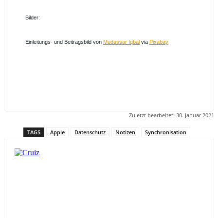
Bilder:
Einleitungs- und Beitragsbild von
Mudassar Iqbal
via
Pixabay
Zuletzt bearbeitet:
30. Januar 2021
TAGS
Apple
Datenschutz
Notizen
Synchronisation