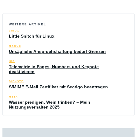
WEITERE ARTIKEL
LINUX
Little Snitch für Linux
MACOS
Unsägliche Anspruchshaltung bedarf Grenzen
IOS
Telemetrie in Pages, Numbers und Keynote
deaktivieren
DIENSTE
S/MIME E-Mail Zertifikat mit Sectigo beantragen
META
Wasser predigen, Wein trinken? – Mein
Nutzungsverhalten 2025