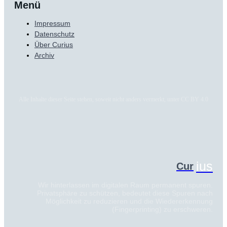
Menü
Impressum
Datenschutz
Über Curius
Archiv
Alle Inhalte dieser Seite stehen, soweit nicht anders vermerkt, unter CC BY 4.0
ius
Cur
Wir hinterlassen im digitalen Raum permanent spuren.
Privatsphäre zu schützen, bedeutet diese Spuren nach
Möglichkeit zu reduzieren und die Wiedererkennung
(Fingerprinting) zu erschweren.