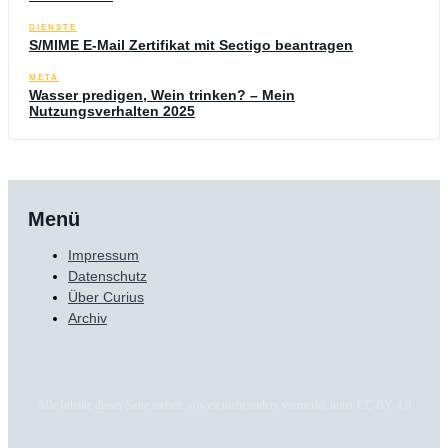
DIENSTE
S/MIME E-Mail Zertifikat mit Sectigo beantragen
META
Wasser predigen, Wein trinken? – Mein
Nutzungsverhalten 2025
Menü
Impressum
Datenschutz
Über Curius
Archiv
Alle Inhalte dieser Seite stehen, soweit nicht anders vermerkt, unter CC BY 4.0