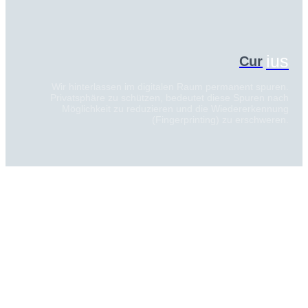
ius
Cur
Wir hinterlassen im digitalen Raum permanent spuren.
Privatsphäre zu schützen, bedeutet diese Spuren nach
Möglichkeit zu reduzieren und die Wiedererkennung
(Fingerprinting) zu erschweren.