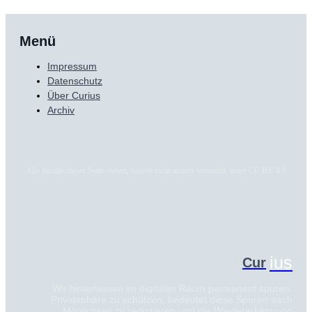
Menü
Impressum
Datenschutz
Über Curius
Archiv
Alle Inhalte dieser Seite stehen, soweit nicht anders vermerkt, unter CC BY 4.0
ius
Cur
Wir hinterlassen im digitalen Raum permanent spuren.
Privatsphäre zu schützen, bedeutet diese Spuren nach
Möglichkeit zu reduzieren und die Wiedererkennung