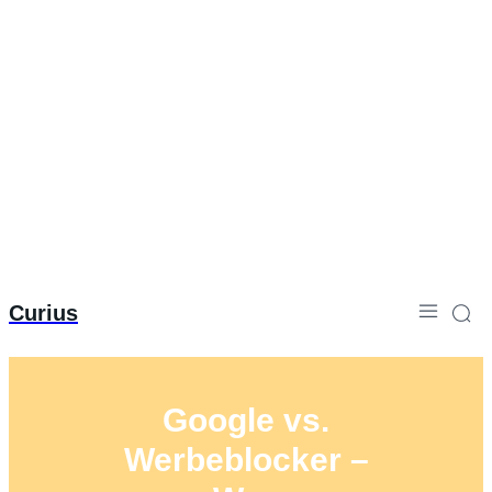
Curius
Google vs.
Werbeblocker –