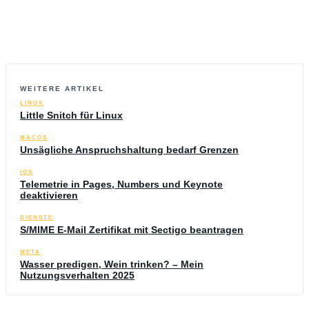
WEITERE ARTIKEL
LINUX
Little Snitch für Linux
MACOS
Unsägliche Anspruchshaltung bedarf Grenzen
IOS
Telemetrie in Pages, Numbers und Keynote
deaktivieren
DIENSTE
S/MIME E-Mail Zertifikat mit Sectigo beantragen
META
Wasser predigen, Wein trinken? – Mein
Nutzungsverhalten 2025