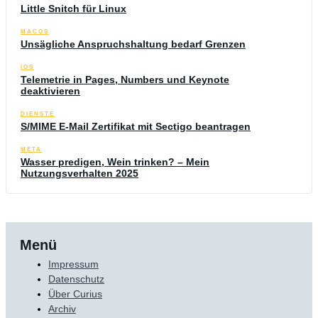
Little Snitch für Linux
MACOS
Unsägliche Anspruchshaltung bedarf Grenzen
IOS
Telemetrie in Pages, Numbers und Keynote
deaktivieren
DIENSTE
S/MIME E-Mail Zertifikat mit Sectigo beantragen
META
Wasser predigen, Wein trinken? – Mein
Nutzungsverhalten 2025
Menü
Impressum
Datenschutz
Über Curius
Archiv