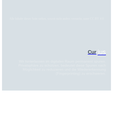
Alle Inhalte dieser Seite stehen, soweit nicht anders vermerkt, unter CC BY 4.0
ius
Cur
Wir hinterlassen im digitalen Raum permanent spuren.
Privatsphäre zu schützen, bedeutet diese Spuren nach
Möglichkeit zu reduzieren und die Wiedererkennung
(Fingerprinting) zu erschweren.