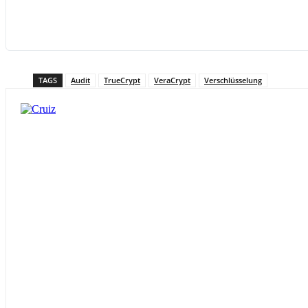
TAGS
Audit
TrueCrypt
VeraCrypt
Verschlüsselung