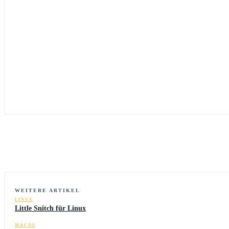
WEITERE ARTIKEL
LINUX
Little Snitch für Linux
MACOS