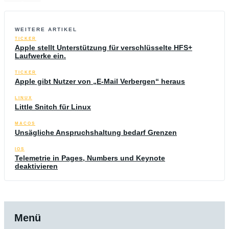
WEITERE ARTIKEL
TICKER
Apple stellt Unterstützung für verschlüsselte HFS+
Laufwerke ein.
TICKER
Apple gibt Nutzer von „E-Mail Verbergen“ heraus
LINUX
Little Snitch für Linux
MACOS
Unsägliche Anspruchshaltung bedarf Grenzen
IOS
Telemetrie in Pages, Numbers und Keynote
deaktivieren
Menü