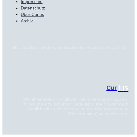
Impressum
Datenschutz
Über Curius
Archiv
Alle Inhalte dieser Seite stehen, soweit nicht anders vermerkt, unter CC BY 4.0
ius
Cur
Wir hinterlassen im digitalen Raum permanent spuren.
Privatsphäre zu schützen, bedeutet diese Spuren nach
Möglichkeit zu reduzieren und die Wiedererkennung
(Fingerprinting) zu erschweren.