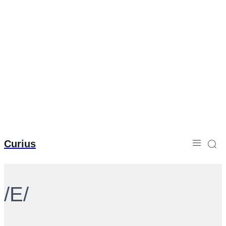
Curius
/e/