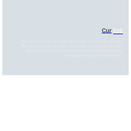
ius
Cur
Wir hinterlassen im digitalen Raum permanent spuren.
Privatsphäre zu schützen, bedeutet diese Spuren nach
Möglichkeit zu reduzieren und die Wiedererkennung
(Fingerprinting) zu erschweren.