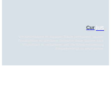
ius
Cur
Wir hinterlassen im digitalen Raum permanent spuren.
Privatsphäre zu schützen, bedeutet diese Spuren nach
Möglichkeit zu reduzieren und die Wiedererkennung
(Fingerprinting) zu erschweren.