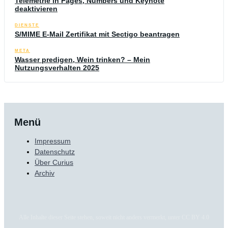
Telemetrie in Pages, Numbers und Keynote
deaktivieren
DIENSTE
S/MIME E-Mail Zertifikat mit Sectigo beantragen
META
Wasser predigen, Wein trinken? – Mein
Nutzungsverhalten 2025
Menü
Impressum
Datenschutz
Über Curius
Archiv
Alle Inhalte dieser Seite stehen, soweit nicht anders vermerkt, unter CC BY 4.0