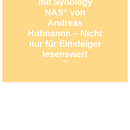
mit Synology
NAS“ von
Andreas
Hofmannn – Nicht
nur für Einsteiger
lesenswert
25. OKTOBER 2020