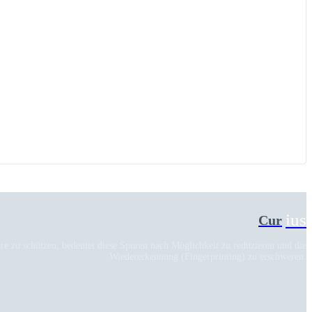
ius
Cur
re zu schützen, bedeutet diese Spuren nach Möglichkeit zu reduzieren und die
Wiedererkennung (Fingerprinting) zu erschweren.