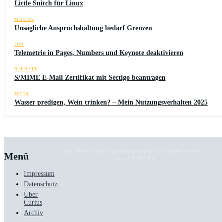
Little Snitch für Linux
MACOS
Unsägliche Anspruchshaltung bedarf Grenzen
IOS
Telemetrie in Pages, Numbers und Keynote deaktivieren
DIENSTE
S/MIME E-Mail Zertifikat mit Sectigo beantragen
META
Wasser predigen, Wein trinken? – Mein Nutzungsverhalten 2025
Alle Inhalte dieser Seite stehen, soweit nicht anders vermerkt,
Menü
unter CC BY 4.0
Impressum
Datenschutz
Über
Curius
Archiv