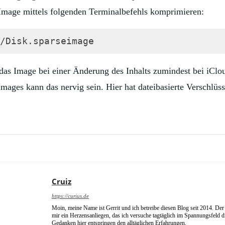
Image mittels folgenden Terminalbefehls komprimieren:
/Disk.sparseimage
s das Image bei einer Änderung des Inhalts zumindest bei iC
mages kann das nervig sein. Hier hat dateibasierte Verschlüs
Cruiz
https://curius.de
Moin, meine Name ist Gerrit und ich betreibe diesen Blog seit 2014. Der 
mir ein Herzensanliegen, das ich versuche tagtäglich im Spannungsfeld 
Gedanken hier entspringen den alltäglichen Erfahrungen.