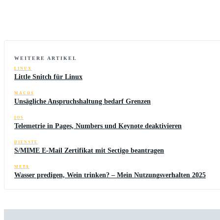
WEITERE ARTIKEL
LINUX
Little Snitch für Linux
MACOS
Unsägliche Anspruchshaltung bedarf Grenzen
IOS
Telemetrie in Pages, Numbers und Keynote deaktivieren
DIENSTE
S/MIME E-Mail Zertifikat mit Sectigo beantragen
META
Wasser predigen, Wein trinken? – Mein Nutzungsverhalten 2025