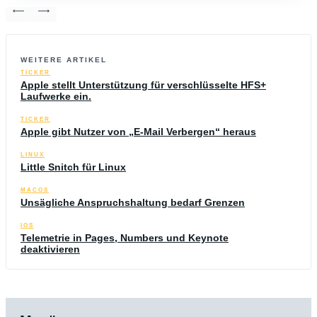
WEITERE ARTIKEL
TICKER
Apple stellt Unterstützung für verschlüsselte HFS+
Laufwerke ein.
TICKER
Apple gibt Nutzer von „E-Mail Verbergen“ heraus
LINUX
Little Snitch für Linux
MACOS
Unsägliche Anspruchshaltung bedarf Grenzen
IOS
Telemetrie in Pages, Numbers und Keynote
deaktivieren