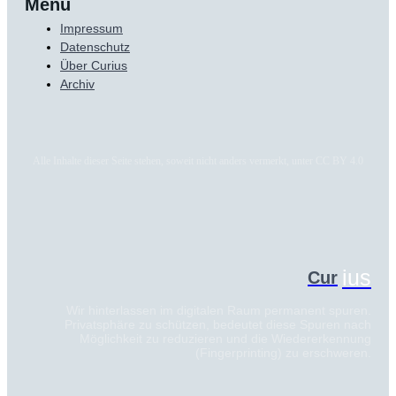
Menü
Impressum
Datenschutz
Über Curius
Archiv
Alle Inhalte dieser Seite stehen, soweit nicht anders vermerkt, unter CC BY 4.0
ius
Cur
Wir hinterlassen im digitalen Raum permanent spuren.
Privatsphäre zu schützen, bedeutet diese Spuren nach
Möglichkeit zu reduzieren und die Wiedererkennung
(Fingerprinting) zu erschweren.